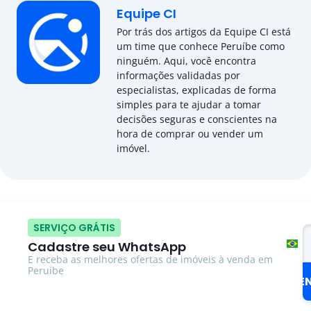
Equipe CI
Por trás dos artigos da Equipe CI está
um time que conhece Peruíbe como
ninguém. Aqui, você encontra
informações validadas por
especialistas, explicadas de forma
simples para te ajudar a tomar
decisões seguras e conscientes na
hora de comprar ou vender um
imóvel.
SERVIÇO GRÁTIS
Cadastre seu WhatsApp
Bra
E receba as melhores ofertas de imóveis à venda em
+5
Peruíbe
E