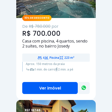
10% DE DESCONTO
De
R$ 780.000
por
R$ 700.000
Casa com piscina,
4 quartos
, sendo
2 suítes
, no bairro Josedy
4
Piscina
223 m²
Aprox. 150 metros da praia
1 min. de carro
2 min. a pé
Ver imóvel
REF 16746