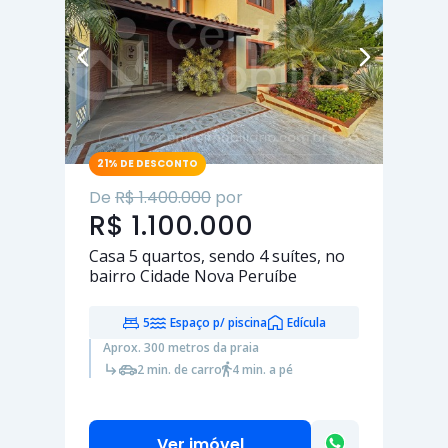
21% DE DESCONTO
De
R$ 1.400.000
por
R$ 1.100.000
Casa
5 quartos
, sendo
4 suítes
, no
bairro Cidade Nova Peruíbe
5
Espaço p/ piscina
Edícula
Aprox. 300 metros da praia
2 min. de carro
4 min. a pé
Ver imóvel