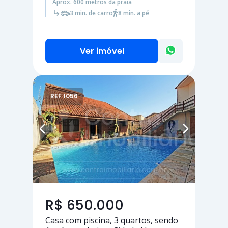
Aprox. 600 metros da praia
3 min. de carro
8 min. a pé
Ver imóvel
REF 1056
R$ 650.000
Casa com piscina,
3 quartos
, sendo