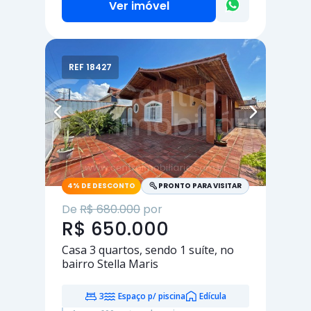
Ver imóvel
REF 18427
4% DE DESCONTO
PRONTO PARA VISITAR
De
R$ 680.000
por
R$ 650.000
Casa
3 quartos
, sendo
1 suíte
, no
bairro Stella Maris
3
Espaço p/ piscina
Edícula