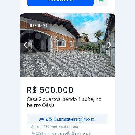
REF 11471
R$ 500.000
Casa
2 quartos
, sendo
1 suíte
, no
bairro Oásis
2
Churrasqueira
165 m²
Aprox. 850 metros da praia
3 min. de carro
12 min. a pé