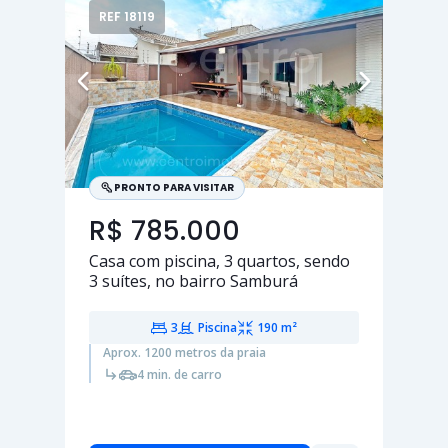
REF 18119
PRONTO PARA VISITAR
R$ 785.000
Casa com piscina,
3 quartos
, sendo
3 suítes
, no bairro Samburá
3
Piscina
190 m²
Aprox. 1200 metros da praia
4 min. de carro