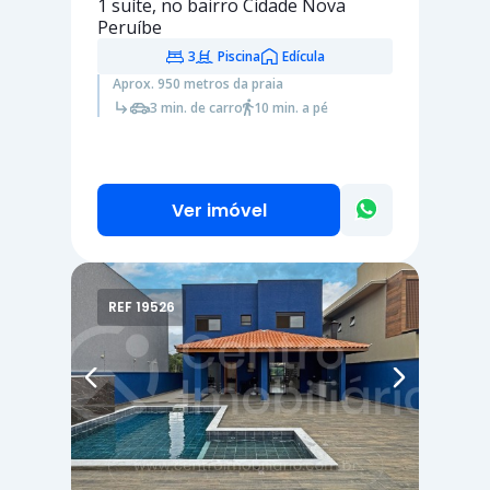
1 suíte
, no bairro Cidade Nova
Peruíbe
3
Piscina
Edícula
Aprox. 950 metros da praia
3 min. de carro
10 min. a pé
Ver imóvel
REF 19526