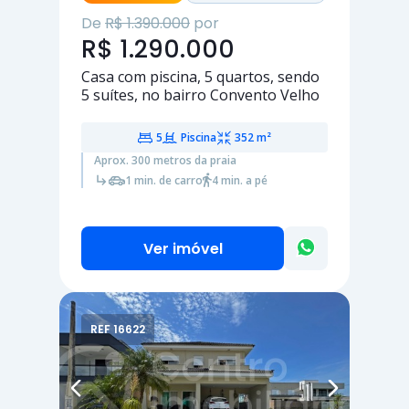
De
R$ 1.390.000
por
R$ 1.290.000
Casa com piscina,
5 quartos
, sendo
5 suítes
, no bairro Convento Velho
5
Piscina
352 m²
Aprox. 300 metros da praia
1 min. de carro
4 min. a pé
Ver imóvel
REF 16622