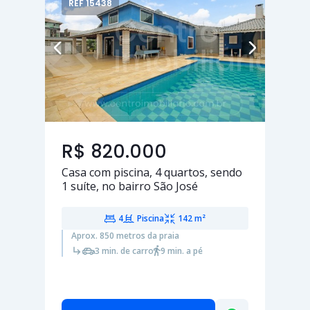
REF 15438
R$ 820.000
Casa com piscina,
4 quartos
, sendo
1 suíte
, no bairro São José
4
Piscina
142 m²
Aprox. 850 metros da praia
3 min. de carro
9 min. a pé