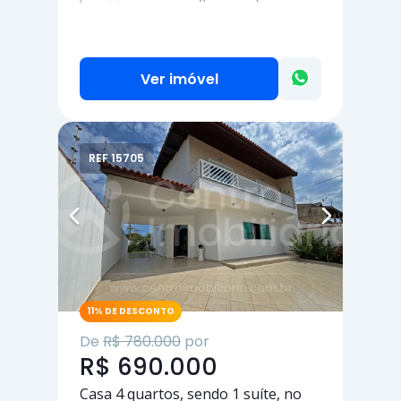
Ver imóvel
REF 15705
11% DE DESCONTO
De
R$ 780.000
por
R$ 690.000
Casa
4 quartos
, sendo
1 suíte
, no