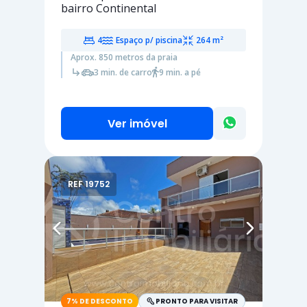
bairro Continental
4
Espaço p/ piscina
264 m²
Aprox. 850 metros da praia
3 min. de carro
9 min. a pé
Ver imóvel
REF 19752
7% DE DESCONTO
PRONTO PARA VISITAR