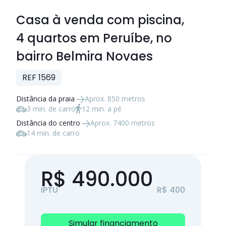
Casa à venda com piscina,
4 quartos
em Peruíbe, no
bairro Belmira Novaes
REF 1569
Distância da praia
Aprox. 850 metros
3 min. de carro
12 min. a pé
Distância do centro
Aprox. 7400 metros
14 min. de carro
R$ 490.000
IPTU
R$ 400
Simular financiamento