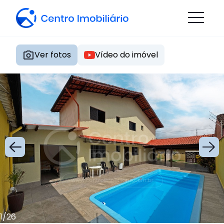
Ver fotos
Vídeo do imóvel
1
/
26