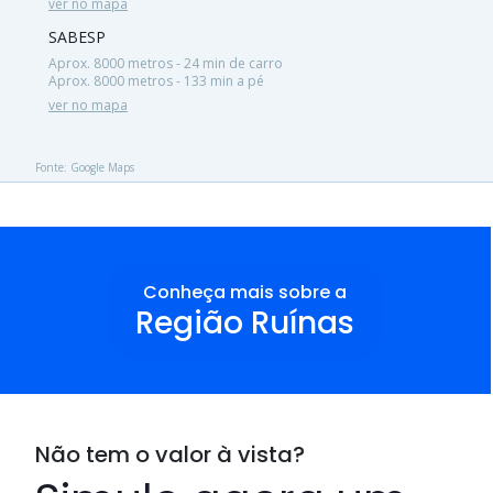
ver no mapa
SABESP
Aprox. 8000 metros - 24 min de carro
Aprox. 8000 metros - 133 min a pé
ver no mapa
Fonte: Google Maps
Conheça mais sobre a
Região Ruínas
Não tem o valor à vista?