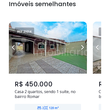
Imóveis semelhantes
REF 21014
REF 2
R$ 450.000
R$ 
Casa
2 quartos
, sendo
1 suíte
, no
Casa
bairro Romar
bairro
2
120 m²