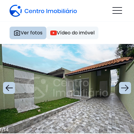
Ver fotos
Vídeo do imóvel
1
/
14