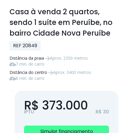
Casa à venda
2 quartos
,
sendo
1 suíte
em Peruíbe, no
bairro Cidade Nova Peruíbe
REF 20849
Distância da praia
Aprox. 2350 metros
7 min. de carro
Distância do centro
Aprox. 3400 metros
8 min. de carro
R$ 373.000
IPTU
R$ 30
Simular financiamento