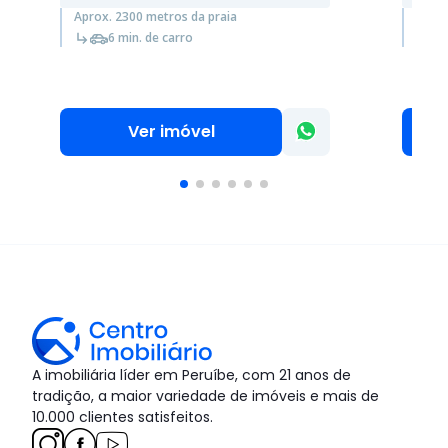
Aprox. 2300 metros da praia
Aprox
6 min. de carro
Ver imóvel
A imobiliária líder em Peruíbe, com 21 anos de
tradição, a maior variedade de imóveis e mais de
10.000 clientes satisfeitos.