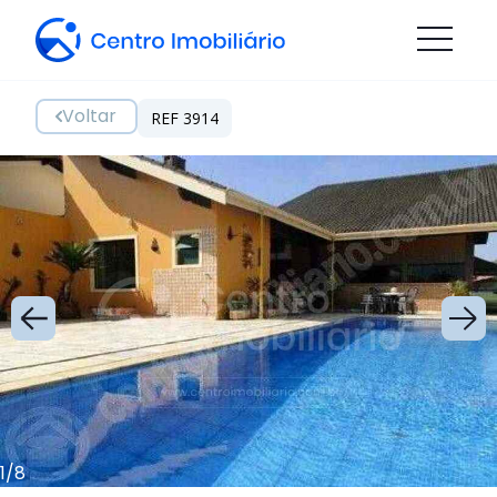
Voltar
REF 3914
1
/
8