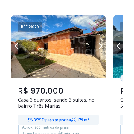
REF 21029
REF 2
PRO
R$ 970.000
R$ 
Casa
3 quartos
, sendo
3 suítes
, no
Casa 
bairro Três Marias
5 suít
3
Espaço p/ piscina
179 m²
Aprox. 200 metros da praia
Aprox
1 min. de carro
3 min. a pé