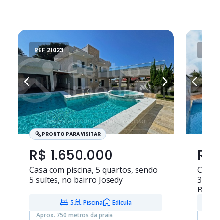
REF 21023
REF 2
PRONTO PARA VISITAR
R$ 1.650.000
R$ 
Casa com piscina,
5 quartos
, sendo
Casa 
5 suítes
, no bairro Josedy
3 suít
Bougai
5
Piscina
Edícula
Aprox. 750 metros da praia
Aprox