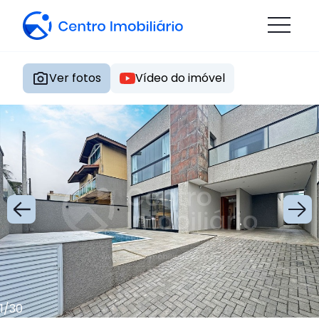
Ver fotos
Vídeo do imóvel
1
/
30