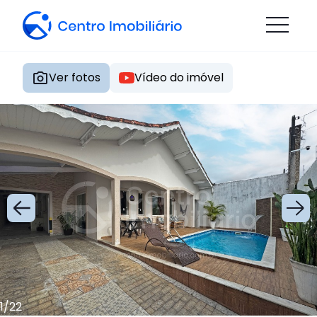
Ver fotos
Vídeo do imóvel
1
/
22