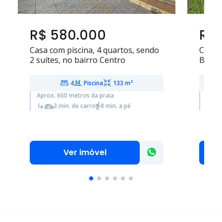
R$ 580.000
R$
Casa com piscina,
4 quartos
, sendo
Casa
2 suítes
, no bairro Centro
Batist
4
Piscina
133 m²
Aprox. 600 metros da praia
Aprox
3 min. de carro
8 min. a pé
Ver imóvel