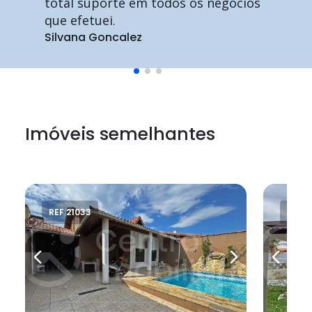
total suporte em todos os negócios
que efetuei.
Silvana Goncalez
Imóveis semelhantes
REF 21033
REF 2