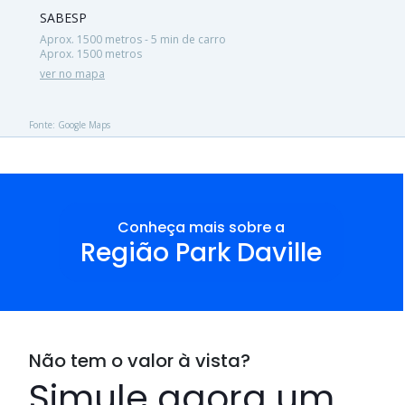
SABESP
Aprox. 1500 metros - 5 min de carro
Aprox. 1500 metros
ver no mapa
Fonte: Google Maps
Conheça mais sobre a
Região Park Daville
Não tem o valor à vista?
Simule agora um