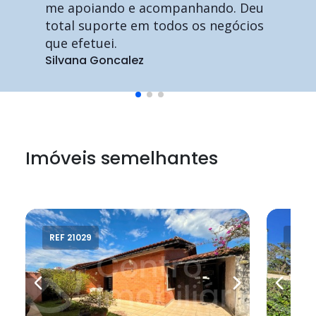
me apoiando e acompanhando. Deu
total suporte em todos os negócios
que efetuei.
Silvana Goncalez
Imóveis semelhantes
REF 21029
REF 2