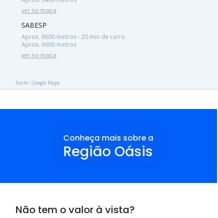
ver no mapa
SABESP
Aprox. 6600 metros - 20 min de carro
Aprox. 6600 metros
ver no mapa
Fonte: Google Maps
Conheça mais sobre a
Região Oásis
Não tem o valor à vista?