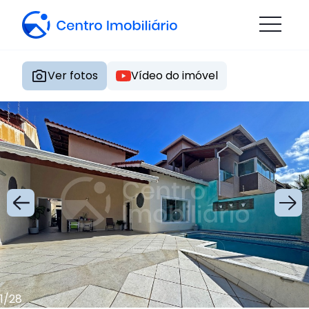
Ver fotos
Vídeo do imóvel
1
/
28