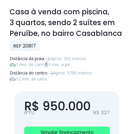
Casa à venda com piscina,
3 quartos
, sendo
2 suítes
em
Peruíbe, no bairro Casablanca
REF 20817
Distância da praia
Aprox. 350 metros
1 min. de carro
5 min. a pé
Distância do centro
Aprox. 5700 metros
12 min. de carro
R$ 950.000
IPTU
R$ 327
Simular financiamento