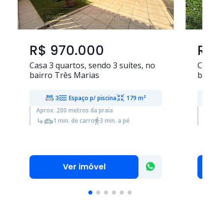
R$ 970.000
R$ 
Casa
3 quartos
, sendo
3 suítes
, no
Casa
bairro Três Marias
bairr
3
Espaço p/ piscina
179 m²
Aprox. 200 metros da praia
Aprox
1 min. de carro
3 min. a pé
Ver imóvel