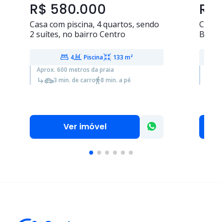
R$ 580.000
R$
Casa com piscina,
4 quartos
, sendo
Casa
2 suítes
, no bairro Centro
Batist
4
Piscina
133 m²
Aprox. 600 metros da praia
Aprox
3 min. de carro
8 min. a pé
Ver imóvel