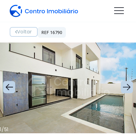
Voltar
REF 16790
1
/
51