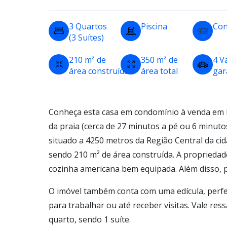
3 Quartos
Piscina
Con
(3 Suítes)
210 m² de
350 m² de
4 V
área construída
área total
ga
Conheça esta casa em condomínio à venda em 
da praia (cerca de 27 minutos a pé ou 6 minutos
situado a 4250 metros da Região Central da cid
sendo 210 m² de área construída. A proprieda
cozinha americana bem equipada. Além disso, 
O imóvel também conta com uma edícula, perf
para trabalhar ou até receber visitas. Vale re
quarto, sendo 1 suíte.