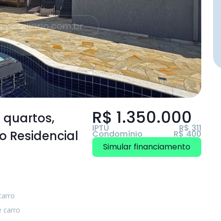
R$ 1.350.000
3 quartos
,
IPTU
R$ 311
o Residencial
Condomínio
R$ 400
Simular financiamento
carro
e carro