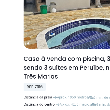
1
/
41
Casa à venda com piscina,
sendo
3 suítes
em Peruíbe, n
Três Marias
REF 7916
Distância da praia
Aprox. 1950 metros
6 min. de 
Distância do centro
Aprox. 4250 metros
9 min. d