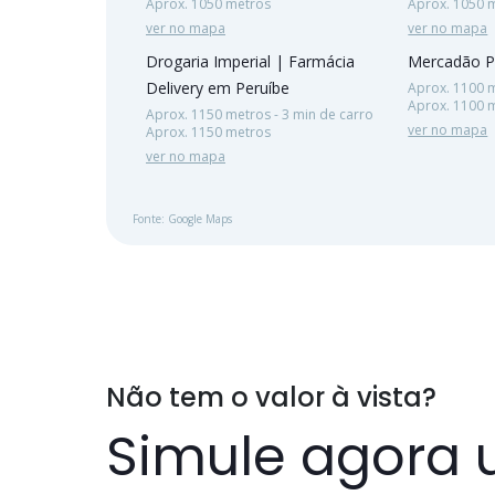
Aprox. 1050 metros
Aprox. 1050 
ver no mapa
ver no mapa
Drogaria Imperial | Farmácia
Mercadão P
Delivery em Peruíbe
Aprox. 1100 m
Aprox. 1100 
Aprox. 1150 metros - 3 min de carro
ver no mapa
Aprox. 1150 metros
ver no mapa
Fonte: Google Maps
Não tem o valor à vista?
Simule agora