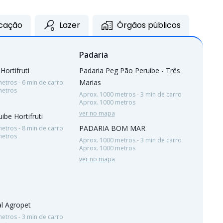
cação
Lazer
Órgãos públicos
Padaria
Hortifruti
Padaria Peg Pão Peruíbe - Três
Marias
etros - 6 min de carro
metros
Aprox. 1000 metros - 3 min de carro
Aprox. 1000 metros
ver no mapa
uibe Hortifruti
PADARIA BOM MAR
etros - 8 min de carro
metros
Aprox. 1000 metros - 3 min de carro
Aprox. 1000 metros
ver no mapa
l Agropet
etros - 3 min de carro