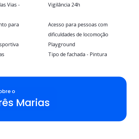
as Vias -
Vigilância 24h
nto para
Acesso para pessoas com
dificuldades de locomoção
sportiva
Playground
as
Tipo de fachada - Pintura
obre o
rês Marias