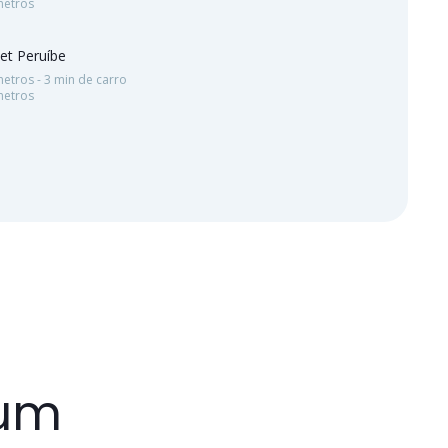
metros
et Peruíbe
etros - 3 min de carro
metros
 um