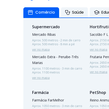
Comércio
Saúde
Edu
Supermercado
Hortifruti
Mercado Ribas
Sacolão F L 
Aprox. 500 metros - 2 min de carro
Aprox. 2150 m
Aprox. 500 metros - 8 min a pé
Aprox. 2150 
ver no mapa
ver no mapa
Mercado Extra - Peruibe-Três
Frutaria Per
Marias
Aprox. 2650 m
Aprox. 2650 
Aprox. 1100 metros - 3 min de carro
ver no mapa
Aprox. 1100 metros
ver no mapa
Farmácia
PetShop
Farmácia FarMelhor
Reino Anima
Aprox. 1050 metros - 3 min de carro
Aprox. 1050 m