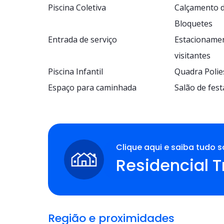
Piscina Coletiva
Calçamento d
Bloquetes
Entrada de serviço
Estacioname
visitantes
Piscina Infantil
Quadra Polie
Espaço para caminhada
Salão de fest
Clique aqui e saiba tudo s
Residencial T
Região e proximidades