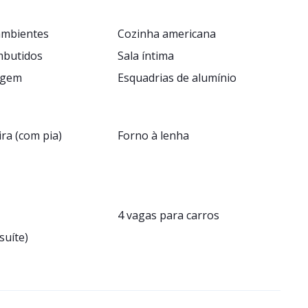
ambientes
Cozinha americana
mbutidos
Sala íntima
agem
Esquadrias de alumínio
ra (com pia)
Forno à lenha
4 vagas para carros
suíte)