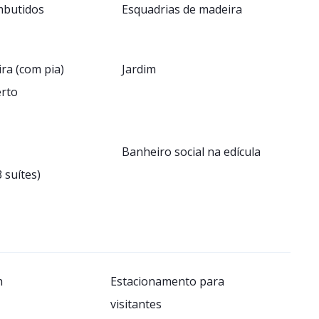
mbutidos
Esquadrias de madeira
ra (com pia)
Jardim
erto
Banheiro social na edícula
3 suítes)
h
Estacionamento para
visitantes