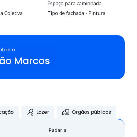
e
Espaço para caminhada
a Coletiva
Tipo de fachada - Pintura
obre o
São Marcos
cação
Lazer
Órgãos públicos
Padaria