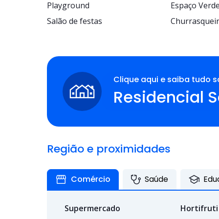
Playground
Espaço Verd
Salão de festas
Churrasqueir
Clique aqui e saiba tudo s
Residencial 
Região e proximidades
Comércio
Saúde
Edu
Supermercado
Hortifruti