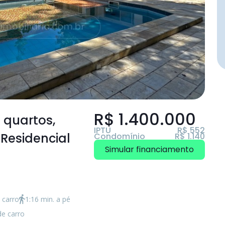
R$ 1.400.000
2 quartos
,
IPTU
R$ 552
Residencial
Condomínio
R$ 1.140
Simular financiamento
 carro
1:16 min. a pé
de carro