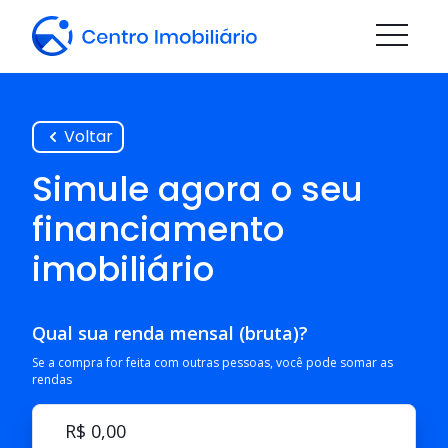
Voltar
Simule agora o seu
financiamento
imobiliário
Qual sua renda mensal (bruta)?
Se a compra for feita com outras pessoas, você pode somar as
rendas