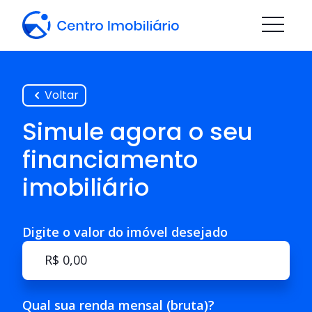
Voltar
Simule agora o seu
financiamento
imobiliário
Digite o valor do imóvel desejado
Qual sua renda mensal (bruta)?