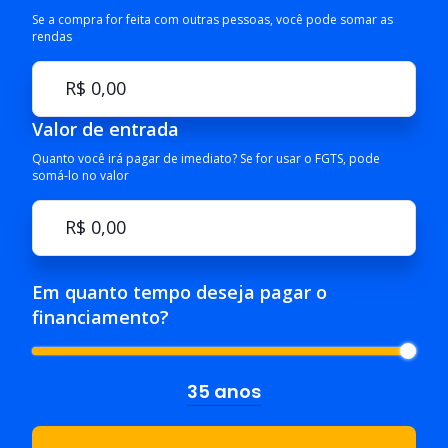
Se a compra for feita com outras pessoas, você pode somar as
rendas
Valor de entrada
Quanto você irá pagar de imediato? Se for usar o FGTS, pode
somá-lo no valor
Em quanto tempo deseja pagar o
financiamento?
35 anos