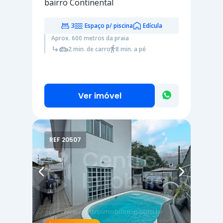
bairro Continental
3
Espaço p/ piscina
Edícula
Aprox. 600 metros da praia
2 min. de carro
8 min. a pé
Ver imóvel
REF 20507