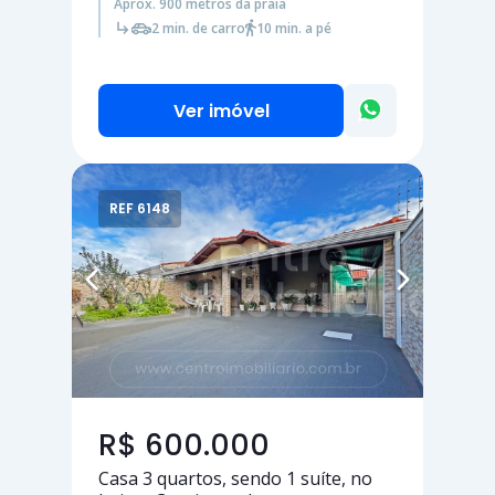
Aprox. 900 metros da praia
2 min. de carro
10 min. a pé
Ver imóvel
REF 6148
R$ 600.000
Casa
3 quartos
, sendo
1 suíte
, no