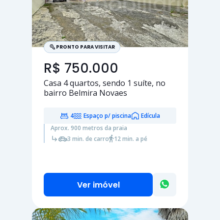
PRONTO PARA VISITAR
R$ 750.000
Casa
4 quartos
, sendo
1 suíte
, no
bairro Belmira Novaes
4
Espaço p/ piscina
Edícula
Aprox. 900 metros da praia
3 min. de carro
12 min. a pé
Ver imóvel