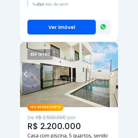
6 min. de carro
Ver imóvel
REF 16790
12% DE DESCONTO
De
R$ 2.500.000
por
R$ 2.200.000
Casa com piscina,
5 quartos
, sendo