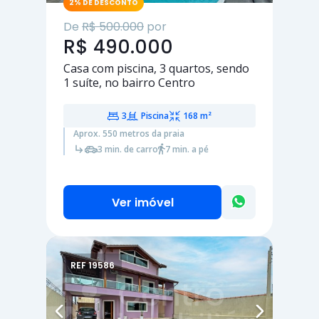
2% DE DESCONTO
De
R$ 500.000
por
R$ 490.000
Casa com piscina,
3 quartos
, sendo
1 suíte
, no bairro Centro
3
Piscina
168 m²
Aprox. 550 metros da praia
3 min. de carro
7 min. a pé
Ver imóvel
REF 19586