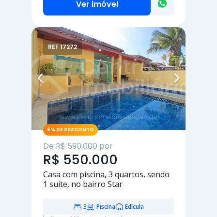
Ver imóvel
REF 17272
6% DE DESCONTO
De
R$ 590.000
por
R$ 550.000
Casa com piscina,
3 quartos
, sendo
1 suíte
, no bairro Star
3
Piscina
Edícula