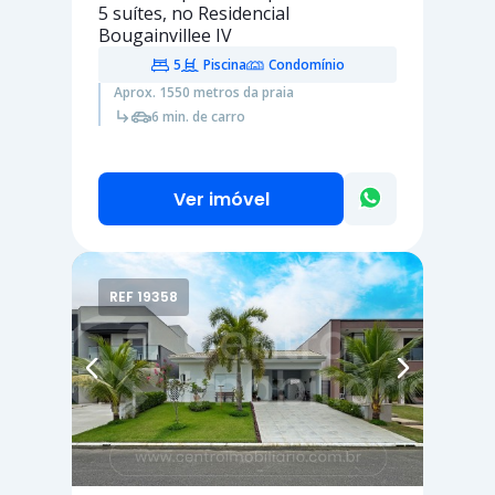
5 suítes
, no Residencial
Bougainvillee IV
5
Piscina
Condomínio
Aprox. 1550 metros da praia
6 min. de carro
Ver imóvel
REF 19358