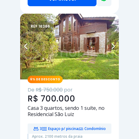
REF 16366
6% DE DESCONTO
De
R$ 750.000
por
R$ 700.000
Casa
3 quartos
, sendo
1 suíte
, no
Residencial São Luiz
3
Espaço p/ piscina
Condomínio
Aprox. 2100 metros da praia