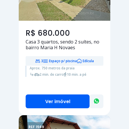
R$ 680.000
Casa
3 quartos
, sendo
2 suítes
, no
bairro Maria H Novaes
3
Espaço p/ piscina
Edícula
Aprox. 750 metros da praia
2 min. de carro
10 min. a pé
Ver imóvel
REF 1569