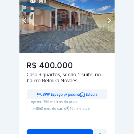
REF 19811
R$ 400.000
Casa
3 quartos
, sendo
1 suíte
, no
bairro Belmira Novaes
3
Espaço p/ piscina
Edícula
Aprox. 750 metros da praia
3 min. de carro
10 min. a pé