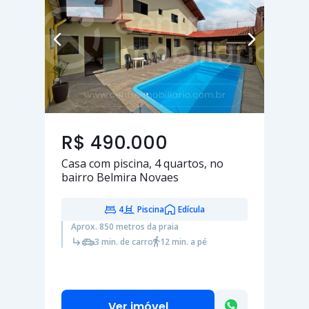
R$ 490.000
Casa com piscina,
4 quartos
, no
bairro Belmira Novaes
4
Piscina
Edícula
Aprox. 850 metros da praia
3 min. de carro
12 min. a pé
Ver imóvel